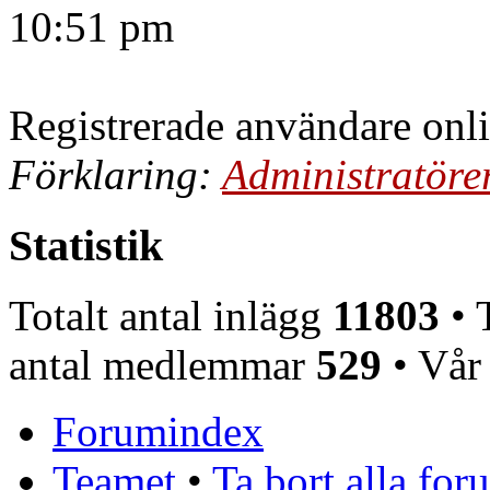
10:51 pm
Registrerade användare onl
Förklaring:
Administratöre
Statistik
Totalt antal inlägg
11803
• T
antal medlemmar
529
• Vår
Forumindex
Teamet
•
Ta bort alla fo