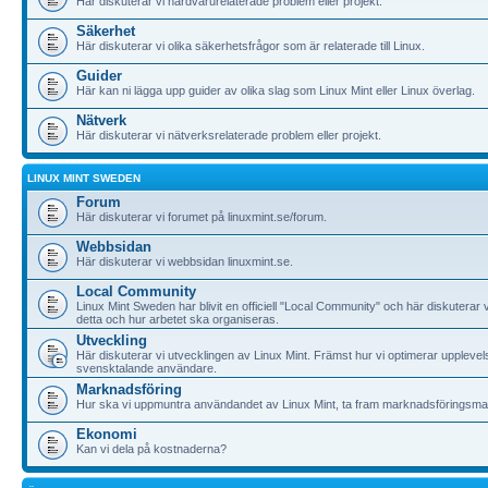
Här diskuterar vi hårdvarurelaterade problem eller projekt.
Säkerhet
Här diskuterar vi olika säkerhetsfrågor som är relaterade till Linux.
Guider
Här kan ni lägga upp guider av olika slag som Linux Mint eller Linux överlag.
Nätverk
Här diskuterar vi nätverksrelaterade problem eller projekt.
LINUX MINT SWEDEN
Forum
Här diskuterar vi forumet på linuxmint.se/forum.
Webbsidan
Här diskuterar vi webbsidan linuxmint.se.
Local Community
Linux Mint Sweden har blivit en officiell "Local Community" och här diskuterar v
detta och hur arbetet ska organiseras.
Utveckling
Här diskuterar vi utvecklingen av Linux Mint. Främst hur vi optimerar upplevel
svensktalande användare.
Marknadsföring
Hur ska vi uppmuntra användandet av Linux Mint, ta fram marknadsföringsma
Ekonomi
Kan vi dela på kostnaderna?