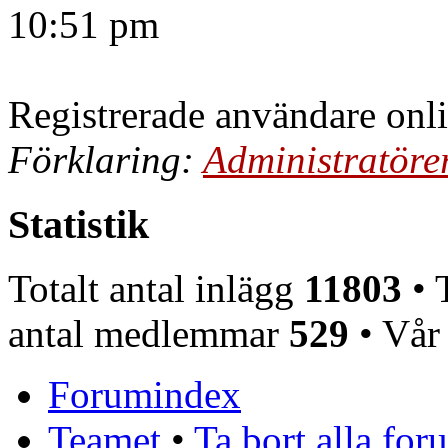
10:51 pm
Registrerade användare onl
Förklaring:
Administratöre
Statistik
Totalt antal inlägg
11803
• T
antal medlemmar
529
• Vår
Forumindex
Teamet
•
Ta bort alla fo