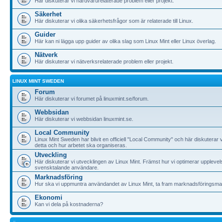
Här diskuterar vi hårdvarurelaterade problem eller projekt.
Säkerhet
Här diskuterar vi olika säkerhetsfrågor som är relaterade till Linux.
Guider
Här kan ni lägga upp guider av olika slag som Linux Mint eller Linux överlag.
Nätverk
Här diskuterar vi nätverksrelaterade problem eller projekt.
LINUX MINT SWEDEN
Forum
Här diskuterar vi forumet på linuxmint.se/forum.
Webbsidan
Här diskuterar vi webbsidan linuxmint.se.
Local Community
Linux Mint Sweden har blivit en officiell "Local Community" och här diskuterar v
detta och hur arbetet ska organiseras.
Utveckling
Här diskuterar vi utvecklingen av Linux Mint. Främst hur vi optimerar upplevel
svensktalande användare.
Marknadsföring
Hur ska vi uppmuntra användandet av Linux Mint, ta fram marknadsföringsma
Ekonomi
Kan vi dela på kostnaderna?