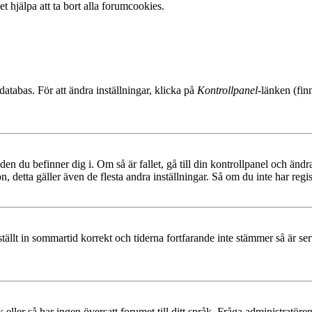
t hjälpa att ta bort alla forumcookies.
databas. För att ändra inställningar, klicka på
Kontrollpanel
-länken (fin
den du befinner dig i. Om så är fallet, gå till din kontrollpanel och änd
, detta gäller även de flesta andra inställningar. Så om du inte har regis
 ställt in sommartid korrekt och tiderna fortfarande inte stämmer så är s
råk eller så har ingen översatt forumet till ditt språk. Fråga administratö