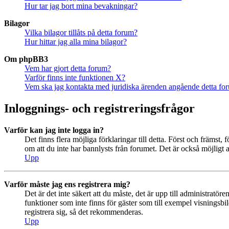
Hur tar jag bort mina bevakningar?
Bilagor
Vilka bilagor tillåts på detta forum?
Hur hittar jag alla mina bilagor?
Om phpBB3
Vem har gjort detta forum?
Varför finns inte funktionen X?
Vem ska jag kontakta med juridiska ärenden angående detta fo
Inloggnings- och registreringsfrågor
Varför kan jag inte logga in?
Det finns flera möjliga förklaringar till detta. Först och främs
om att du inte har bannlysts från forumet. Det är också möjligt a
Upp
Varför måste jag ens registrera mig?
Det är det inte säkert att du måste, det är upp till administratör
funktioner som inte finns för gäster som till exempel visningsb
registrera sig, så det rekommenderas.
Upp