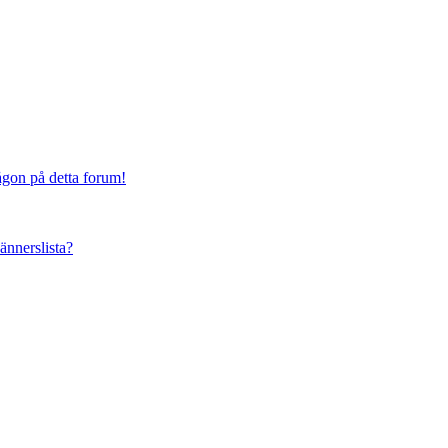
någon på detta forum!
vännerslista?