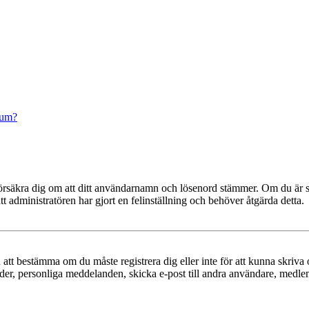
rum?
t, försäkra dig om att ditt användarnamn och lösenord stämmer. Om du är s
tt administratören har gjort en felinställning och behöver åtgärda detta.
en att bestämma om du måste registrera dig eller inte för att kunna skriva 
ilder, personliga meddelanden, skicka e-post till andra användare, medl