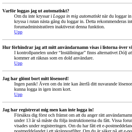
Varför loggas jag ut automatiskt?
Om du inte kryssar i
Logga in mig automatiskt
när du loggar in 
kryssa i rutan nästa gång du loggar in. Detta rekommenderas inte
forumadministratören inaktiverat denna funktion.
Upp
Hur förhindrar jag att mitt användarnamn visas i listorna över v
I kontrollpanelen under “Inställningar” finns alternativet
Dölj at
kommer att räknas som en dold användare.
Upp
Jag har glömt bort mitt lösenord!
Ingen panik! Även om du inte kan återfå ditt nuvarande lösenord
kunna logga in igen inom kort.
Upp
Jag har registrerat mig men kan inte logga in!
Försäkra dig först och främst om att du anger rätt användarna
under 13 år så måste du följa instruktionerna du fått. Vissa for
visades under registreringen. Om du har fått ett e-postmeddeland
postmeddelandet i ett skräppostfilter. Om du är säker på att e-p