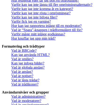
Hur redigerar eller tar jag bort en omröstning?
Varför kan jag inte lägga till fler omröstningsalternativ?
Varför kan jag inte komma åt en kategori?
Varför kan jag inte rösta i omröstningar?
Varför kan jag inte bifoga filer?
Varför fick jag en varning?
Hur kan jag rapportera inlägg till en moderator?
Vad är “Spara”-knappen i trådformuläret till för?
Varför måste mitt inlägg godkännas?
Hur knuffar jag upp min tråd?
Formatering och trådtyper
Vad är BBCode?
Kan jag använda HTML?
Vad är smilies?
Kan jag infoga bilder?
Vad är globala anslag?
Vad är anslag?
Vad är notiser?
Vad är låsta trådar?
Vad är trådikoner?
Användarnivåer och grupper
Vad är administratörer?
Vad är moderatorer?
Vad är användargrupper?