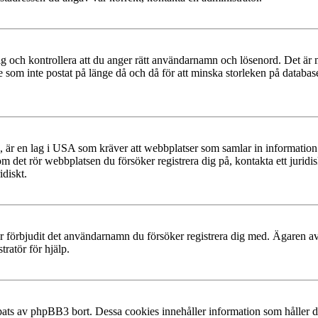
g och kontrollera att du anger rätt användarnamn och lösenord. Det är möjl
m inte postat på länge då och då för att minska storleken på databasen.
, är en lag i USA som kräver att webbplatser som samlar in information f
 om det rör webbplatsen du försöker registrera dig på, kontakta ett juri
diskt.
ler förbjudit det användarnamn du försöker registrera dig med. Ägaren av
ratör för hjälp.
ats av phpBB3 bort. Dessa cookies innehåller information som håller dig