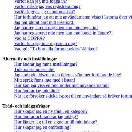
Varför kan jag inte logga in?
Varför måste jag ens registrera mig?
Varför loggas jag ut automatiskt?
Hur förhindrar jag att mitt användarnamn visas i listorna över v
Jag har glömt bort mitt lösenord!
Jag har registrerat mig men kan inte logga in!
Jag har registrerat mig men kan inte logga in längre?!
Vad är COPPA?
Varför kan jag inte registrera mig?
Vad gör “Ta bort alla forumcookies”-länken?
Alternativ och inställningar
Hur ändrar jag mina inställningar?
Tiderna stämmer inte!
Jag ändrade tidszon men tiderna stämmer fortfarande inte!
Mitt språk finns inte med i listan!
Hur kan jag visa en bild under mitt användarnamn?
Hur ändrar jag min titel?
När jag försöker skicka e-post till en användare så kräver forume
Tråd- och inläggsfrågor
Hur skapar jag en ny tråd i en kategori?
Hur ändrar och raderar jag inlägg?
Hur lägger jag till en signatur till mitt inlägg?
Hur skapar jag en omröstning?