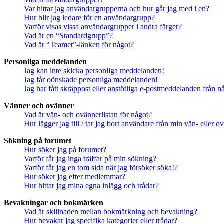
Var hittar jag användargrupperna och hur går jag med i en?
Hur blir jag ledare för en användargrupp?
Varför visas vissa användargrupper i andra färger?
Vad är en “Standardgrupp”?
Vad är “Teamet”-länken för något?
Personliga meddelanden
Jag kan inte skicka personliga meddelanden!
Jag får oönskade personliga meddelanden!
Jag har fått skräppost eller anstötliga e-postmeddelanden från 
Vänner och ovänner
Vad är vän- och ovännerlistan för något?
Hur lägger jag till / tar jag bort användare från min vän- eller o
Sökning på forumet
Hur söker jag på forumet?
Varför får jag inga träffar på min sökning?
Varför får jag en tom sida när jag försöker söka!?
Hur söker jag efter medlemmar?
Hur hittar jag mina egna inlägg och trådar?
Bevakningar och bokmärken
Vad är skillnaden mellan bokmärkning och bevakning?
Hur bevakar jag specifika kategorier eller trådar?