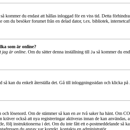
så kommer du endast att hållas inloggad för en viss tid. Detta förhindrar
 om du besöker forumet från en delad dator, t.ex. bibliotek, internetcaf
ilka som är online?
t jag är online
. Om du sätter denna inställning till
så kommer du endast
Ja
 så kan du enkelt återställa det. Gå till inloggningssidan och klicka på
mn och lösenord. Om de stämmer så kan en av två saker ha hänt. Om COP
um kräver också att nya registreringar aktiveras innan de kan användas, a
e, följ instruktionerna i det. Om du inte fått ett e-postmeddelande så ka
ostadressen du angav var korrekt, kontakta en administratör.