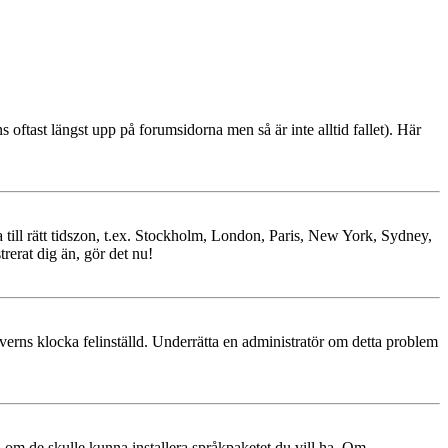
ns oftast längst upp på forumsidorna men så är inte alltid fallet). Här
ra till rätt tidszon, t.ex. Stockholm, London, Paris, New York, Sydney,
trerat dig än, gör det nu!
erverns klocka felinställd. Underrätta en administratör om detta problem
ren om de skulle kunna installera språkpaketet du vill ha. Om