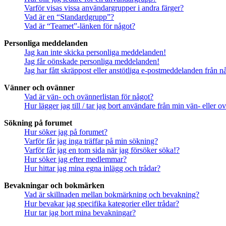
Varför visas vissa användargrupper i andra färger?
Vad är en “Standardgrupp”?
Vad är “Teamet”-länken för något?
Personliga meddelanden
Jag kan inte skicka personliga meddelanden!
Jag får oönskade personliga meddelanden!
Jag har fått skräppost eller anstötliga e-postmeddelanden från 
Vänner och ovänner
Vad är vän- och ovännerlistan för något?
Hur lägger jag till / tar jag bort användare från min vän- eller o
Sökning på forumet
Hur söker jag på forumet?
Varför får jag inga träffar på min sökning?
Varför får jag en tom sida när jag försöker söka!?
Hur söker jag efter medlemmar?
Hur hittar jag mina egna inlägg och trådar?
Bevakningar och bokmärken
Vad är skillnaden mellan bokmärkning och bevakning?
Hur bevakar jag specifika kategorier eller trådar?
Hur tar jag bort mina bevakningar?