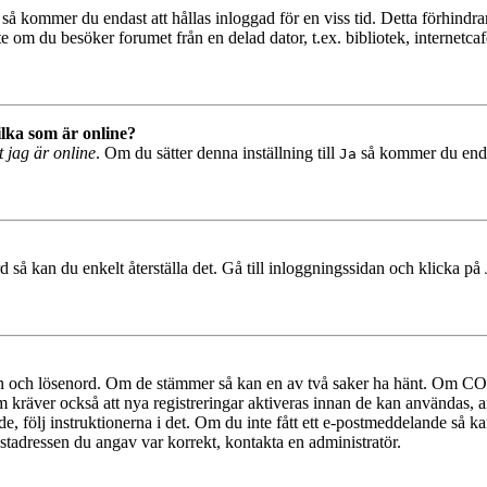
så kommer du endast att hållas inloggad för en viss tid. Detta förhindrar
 om du besöker forumet från en delad dator, t.ex. bibliotek, internetcaf
ilka som är online?
t jag är online
. Om du sätter denna inställning till
så kommer du endast
Ja
 så kan du enkelt återställa det. Gå till inloggningssidan och klicka på
mn och lösenord. Om de stämmer så kan en av två saker ha hänt. Om COP
um kräver också att nya registreringar aktiveras innan de kan användas, a
e, följ instruktionerna i det. Om du inte fått ett e-postmeddelande så ka
ostadressen du angav var korrekt, kontakta en administratör.