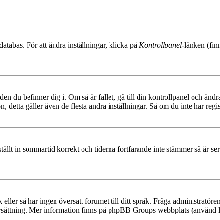
databas. För att ändra inställningar, klicka på
Kontrollpanel
-länken (fin
den du befinner dig i. Om så är fallet, gå till din kontrollpanel och änd
, detta gäller även de flesta andra inställningar. Så om du inte har regis
 ställt in sommartid korrekt och tiderna fortfarande inte stämmer så är s
råk eller så har ingen översatt forumet till ditt språk. Fråga administratö
ersättning. Mer information finns på phpBB Groups webbplats (använd l