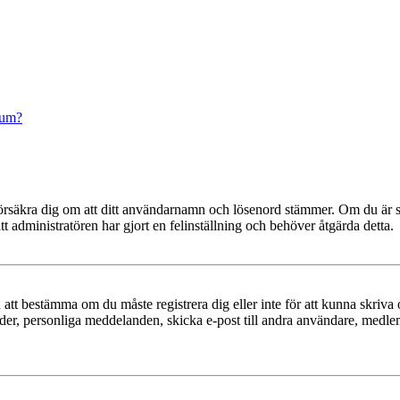
rum?
t, försäkra dig om att ditt användarnamn och lösenord stämmer. Om du är s
tt administratören har gjort en felinställning och behöver åtgärda detta.
en att bestämma om du måste registrera dig eller inte för att kunna skriva 
ilder, personliga meddelanden, skicka e-post till andra användare, medl