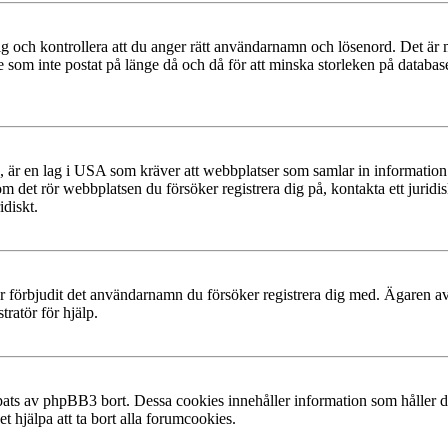
g och kontrollera att du anger rätt användarnamn och lösenord. Det är möjl
m inte postat på länge då och då för att minska storleken på databasen.
, är en lag i USA som kräver att webbplatser som samlar in information f
 om det rör webbplatsen du försöker registrera dig på, kontakta ett juri
diskt.
ler förbjudit det användarnamn du försöker registrera dig med. Ägaren av
ratör för hjälp.
ats av phpBB3 bort. Dessa cookies innehåller information som håller dig
t hjälpa att ta bort alla forumcookies.