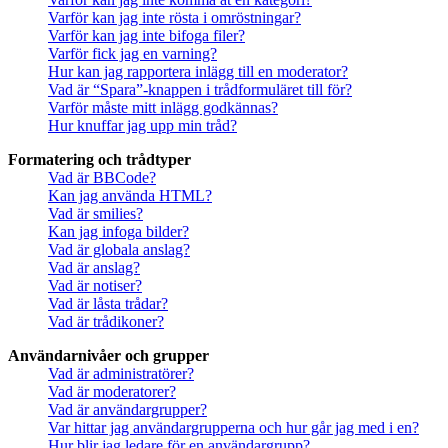
Varför kan jag inte rösta i omröstningar?
Varför kan jag inte bifoga filer?
Varför fick jag en varning?
Hur kan jag rapportera inlägg till en moderator?
Vad är “Spara”-knappen i trådformuläret till för?
Varför måste mitt inlägg godkännas?
Hur knuffar jag upp min tråd?
Formatering och trådtyper
Vad är BBCode?
Kan jag använda HTML?
Vad är smilies?
Kan jag infoga bilder?
Vad är globala anslag?
Vad är anslag?
Vad är notiser?
Vad är låsta trådar?
Vad är trådikoner?
Användarnivåer och grupper
Vad är administratörer?
Vad är moderatorer?
Vad är användargrupper?
Var hittar jag användargrupperna och hur går jag med i en?
Hur blir jag ledare för en användargrupp?