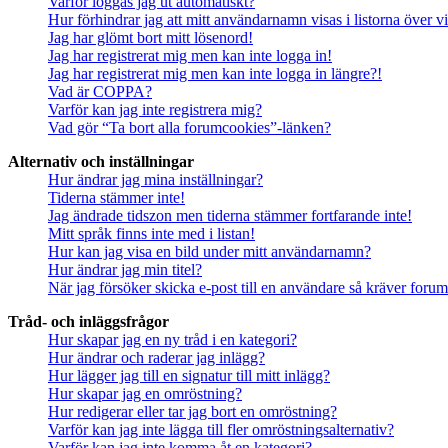
Varför loggas jag ut automatiskt?
Hur förhindrar jag att mitt användarnamn visas i listorna över v
Jag har glömt bort mitt lösenord!
Jag har registrerat mig men kan inte logga in!
Jag har registrerat mig men kan inte logga in längre?!
Vad är COPPA?
Varför kan jag inte registrera mig?
Vad gör “Ta bort alla forumcookies”-länken?
Alternativ och inställningar
Hur ändrar jag mina inställningar?
Tiderna stämmer inte!
Jag ändrade tidszon men tiderna stämmer fortfarande inte!
Mitt språk finns inte med i listan!
Hur kan jag visa en bild under mitt användarnamn?
Hur ändrar jag min titel?
När jag försöker skicka e-post till en användare så kräver forume
Tråd- och inläggsfrågor
Hur skapar jag en ny tråd i en kategori?
Hur ändrar och raderar jag inlägg?
Hur lägger jag till en signatur till mitt inlägg?
Hur skapar jag en omröstning?
Hur redigerar eller tar jag bort en omröstning?
Varför kan jag inte lägga till fler omröstningsalternativ?
Varför kan jag inte komma åt en kategori?