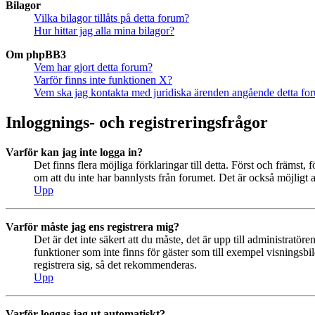
Bilagor
Vilka bilagor tillåts på detta forum?
Hur hittar jag alla mina bilagor?
Om phpBB3
Vem har gjort detta forum?
Varför finns inte funktionen X?
Vem ska jag kontakta med juridiska ärenden angående detta fo
Inloggnings- och registreringsfrågor
Varför kan jag inte logga in?
Det finns flera möjliga förklaringar till detta. Först och främs
om att du inte har bannlysts från forumet. Det är också möjligt a
Upp
Varför måste jag ens registrera mig?
Det är det inte säkert att du måste, det är upp till administratör
funktioner som inte finns för gäster som till exempel visningsb
registrera sig, så det rekommenderas.
Upp
Varför loggas jag ut automatiskt?