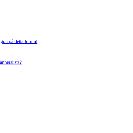
någon på detta forum!
vännerslista?