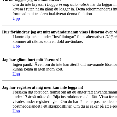
Om du inte kryssar i
Logga in mig automatiskt
när du loggar in 
kryssa i rutan nästa gång du loggar in. Detta rekommenderas inte
forumadministratören inaktiverat denna funktion.
Upp
Hur förhindrar jag att mitt användarnamn visas i listorna över v
I kontrollpanelen under “Inställningar” finns alternativet
Dölj at
kommer att räknas som en dold användare.
Upp
Jag har glömt bort mitt lösenord!
Ingen panik! Även om du inte kan återfå ditt nuvarande lösenord
kunna logga in igen inom kort.
Upp
Jag har registrerat mig men kan inte logga in!
Försäkra dig först och främst om att du anger rätt användarna
under 13 år så måste du följa instruktionerna du fått. Vissa for
visades under registreringen. Om du har fått ett e-postmeddeland
postmeddelandet i ett skräppostfilter. Om du är säker på att e-p
Upp