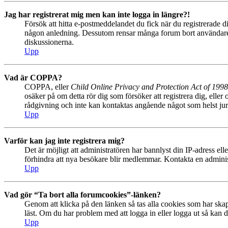
Jag har registrerat mig men kan inte logga in längre?!
Försök att hitta e-postmeddelandet du fick när du registrerade di
någon anledning. Dessutom rensar många forum bort användare so
diskussionerna.
Upp
Vad är COPPA?
COPPA, eller
Child Online Privacy and Protection Act of 1998
osäker på om detta rör dig som försöker att registrera dig, eller
rådgivning och inte kan kontaktas angående något som helst juri
Upp
Varför kan jag inte registrera mig?
Det är möjligt att administratören har bannlyst din IP-adress el
förhindra att nya besökare blir medlemmar. Kontakta en administ
Upp
Vad gör “Ta bort alla forumcookies”-länken?
Genom att klicka på den länken så tas alla cookies som har skap
läst. Om du har problem med att logga in eller logga ut så kan de
Upp