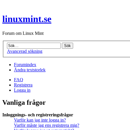
linuxmint.se
Forum om Linux Mint
Avancerad sökning
Forumindex
Ändra textstorlek
FAQ
Registrera
Logga in
Vanliga frågor
Inloggnings- och registreringsfrågor
Varför kan jag inte logga in?
Varför måste jag ens registrera mig?