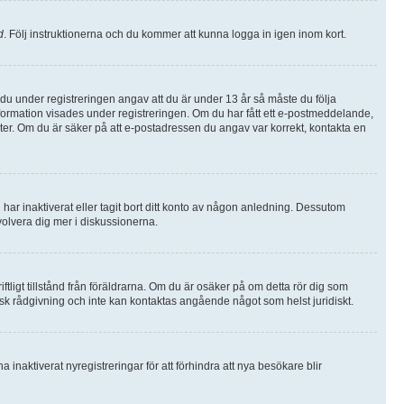
d
. Följ instruktionerna och du kommer att kunna logga in igen inom kort.
u under registreringen angav att du är under 13 år så måste du följa
information visades under registreringen. Om du har fått ett e-postmeddelande,
lter. Om du är säker på att e-postadressen du angav var korrekt, kontakta en
 har inaktiverat eller tagit bort ditt konto av någon anledning. Dessutom
volvera dig mer i diskussionerna.
ftligt tillstånd från föräldrarna. Om du är osäker på om detta rör dig som
idisk rådgivning och inte kan kontaktas angående något som helst juridiskt.
inaktiverat nyregistreringar för att förhindra att nya besökare blir