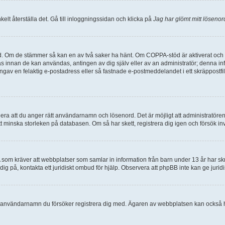
lt återställa det. Gå till inloggningssidan och klicka på
Jag har glömt mitt lösenor
d. Om de stämmer så kan en av två saker ha hänt. Om COPPA-stöd är aktiverat och d
eras innan de kan användas, antingen av dig själv eller av an administratör; denna 
angav en felaktig e-postadress eller så fastnade e-postmeddelandet i ett skräppostfi
lera att du anger rätt användarnamn och lösenord. Det är möjligt att administratören
 minska storleken på databasen. Om så har skett, registrera dig igen och försök in
A som kräver att webbplatser som samlar in information från barn under 13 år har skri
a dig på, kontakta ett juridiskt ombud för hjälp. Observera att phpBB inte kan ge jur
det användarnamn du försöker registrera dig med. Ägaren av webbplatsen kan också ha 