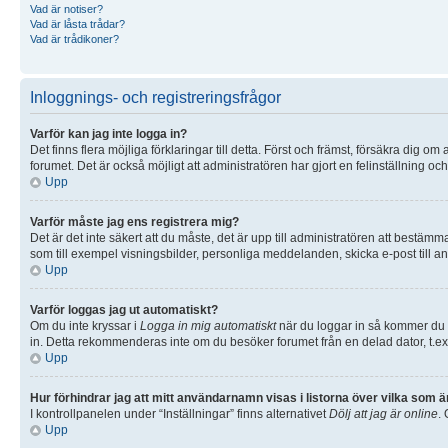
Vad är notiser?
Vad är låsta trådar?
Vad är trådikoner?
Inloggnings- och registreringsfrågor
Varför kan jag inte logga in?
Det finns flera möjliga förklaringar till detta. Först och främst, försäkra dig
forumet. Det är också möjligt att administratören har gjort en felinställning o
Upp
Varför måste jag ens registrera mig?
Det är det inte säkert att du måste, det är upp till administratören att bestämma
som till exempel visningsbilder, personliga meddelanden, skicka e-post till
Upp
Varför loggas jag ut automatiskt?
Om du inte kryssar i
Logga in mig automatiskt
när du loggar in så kommer du en
in. Detta rekommenderas inte om du besöker forumet från en delad dator, t.ex. 
Upp
Hur förhindrar jag att mitt användarnamn visas i listorna över vilka som ä
I kontrollpanelen under “Inställningar” finns alternativet
Dölj att jag är online
.
Upp