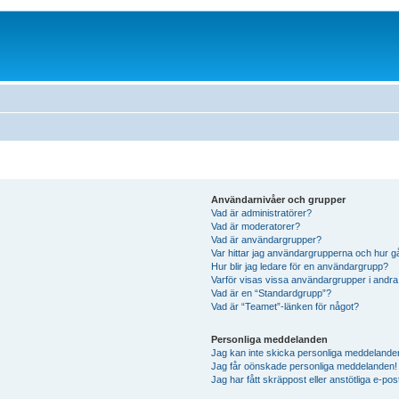
Användarnivåer och grupper
Vad är administratörer?
Vad är moderatorer?
Vad är användargrupper?
Var hittar jag användargrupperna och hur g
Hur blir jag ledare för en användargrupp?
Varför visas vissa användargrupper i andra
Vad är en “Standardgrupp”?
Vad är “Teamet”-länken för något?
Personliga meddelanden
Jag kan inte skicka personliga meddelande
Jag får oönskade personliga meddelanden!
Jag har fått skräppost eller anstötliga e-p