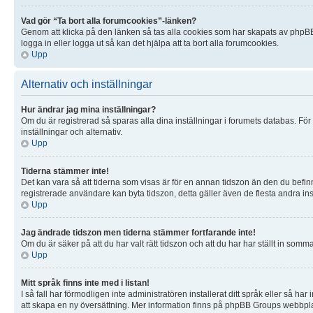
Vad gör “Ta bort alla forumcookies”-länken?
Genom att klicka på den länken så tas alla cookies som har skapats av phpBB3
logga in eller logga ut så kan det hjälpa att ta bort alla forumcookies.
Upp
Alternativ och inställningar
Hur ändrar jag mina inställningar?
Om du är registrerad så sparas alla dina inställningar i forumets databas. För 
inställningar och alternativ.
Upp
Tiderna stämmer inte!
Det kan vara så att tiderna som visas är för en annan tidszon än den du befinner
registrerade användare kan byta tidszon, detta gäller även de flesta andra inst
Upp
Jag ändrade tidszon men tiderna stämmer fortfarande inte!
Om du är säker på att du har valt rätt tidszon och att du har har ställt in som
Upp
Mitt språk finns inte med i listan!
I så fall har förmodligen inte administratören installerat ditt språk eller så h
att skapa en ny översättning. Mer information finns på phpBB Groups webbpl