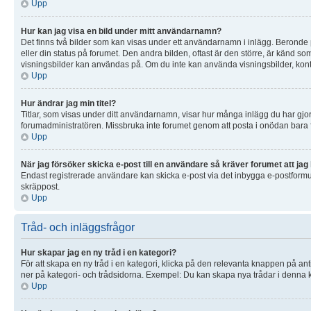
Upp
Hur kan jag visa en bild under mitt användarnamn?
Det finns två bilder som kan visas under ett användarnamn i inlägg. Beronde på 
eller din status på forumet. Den andra bilden, oftast är den större, är känd som 
visningsbilder kan användas på. Om du inte kan använda visningsbilder, konta
Upp
Hur ändrar jag min titel?
Titlar, som visas under ditt användarnamn, visar hur många inlägg du har gjort 
forumadministratören. Missbruka inte forumet genom att posta i onödan bara för 
Upp
När jag försöker skicka e-post till en användare så kräver forumet att jag 
Endast registrerade användare kan skicka e-post via det inbygga e-postformulä
skräppost.
Upp
Tråd- och inläggsfrågor
Hur skapar jag en ny tråd i en kategori?
För att skapa en ny tråd i en kategori, klicka på den relevanta knappen på ant
ner på kategori- och trådsidorna. Exempel: Du kan skapa nya trådar i denna ka
Upp