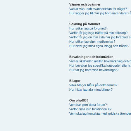
Vänner och ovänner
Vad är vän- och ovännerlistan för något?
Hur lägger jag till / tar jag bort användare f
Sökning på forumet
Hur söker jag på forumet?
Varför får jag inga träffar på min sökning?
Varför får jag en tom sida när jag försöker 
Hur söker jag efter medlemmar?
Hur hittar jag mina egna inlägg och trådar?
Bevakningar och bokmärken
Vad är skillnaden mellan bokmärkning och 
Hur bevakar jag specifika kategorier eller t
Hur tar jag bort mina bevakningar?
Bilagor
Vilka bilagor tillåts på detta forum?
Hur hittar jag alla mina bilagor?
Om phpBB3
Vem har gjort detta forum?
Varför finns inte funktionen X?
Vem ska jag kontakta med juridiska ärende