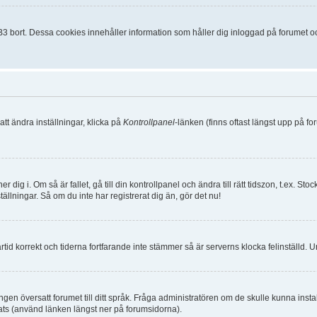
 bort. Dessa cookies innehåller information som håller dig inloggad på forumet och 
att ändra inställningar, klicka på
Kontrollpanel
-länken (finns oftast längst upp på fo
 dig i. Om så är fallet, gå till din kontrollpanel och ändra till rätt tidszon, t.ex. 
ällningar. Så om du inte har registrerat dig än, gör det nu!
martid korrekt och tiderna fortfarande inte stämmer så är serverns klocka felinställd.
ar ingen översatt forumet till ditt språk. Fråga administratören om de skulle kunna in
ats (använd länken längst ner på forumsidorna).