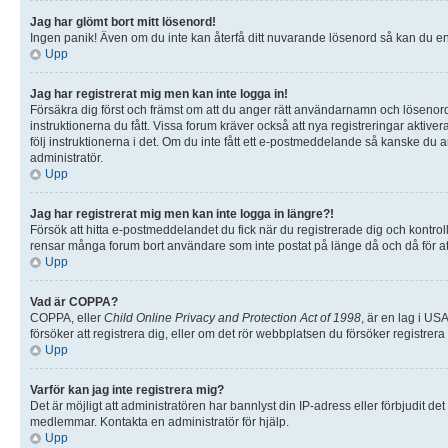
Jag har glömt bort mitt lösenord!
Ingen panik! Även om du inte kan återfå ditt nuvarande lösenord så kan du enke
Upp
Jag har registrerat mig men kan inte logga in!
Försäkra dig först och främst om att du anger rätt användarnamn och lösenor
instruktionerna du fått. Vissa forum kräver också att nya registreringar aktiv
följ instruktionerna i det. Om du inte fått ett e-postmeddelande så kanske du 
administratör.
Upp
Jag har registrerat mig men kan inte logga in längre?!
Försök att hitta e-postmeddelandet du fick när du registrerade dig och kontrol
rensar många forum bort användare som inte postat på länge då och då för att
Upp
Vad är COPPA?
COPPA, eller
Child Online Privacy and Protection Act of 1998
, är en lag i US
försöker att registrera dig, eller om det rör webbplatsen du försöker registrer
Upp
Varför kan jag inte registrera mig?
Det är möjligt att administratören har bannlyst din IP-adress eller förbjudit 
medlemmar. Kontakta en administratör för hjälp.
Upp