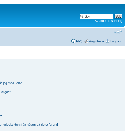
Avancerad sökning
FAQ
Registrera
Logga in
år jag med i en?
 färger?
n!
ostmeddelanden från någon på detta forum!