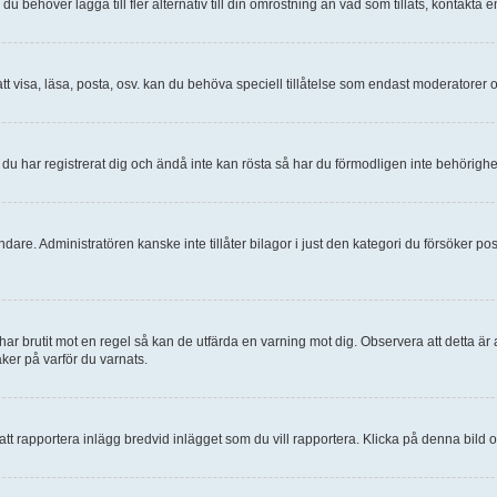
 behöver lägga till fler alternativ till din omröstning än vad som tillåts, kontakta 
tt visa, läsa, posta, osv. kan du behöva speciell tillåtelse som endast moderatorer 
du har registrerat dig och ändå inte kan rösta så har du förmodligen inte behörighe
dare. Administratören kanske inte tillåter bilagor i just den kategori du försöker pos
 har brutit mot en regel så kan de utfärda en varning mot dig. Observera att detta ä
er på varför du varnats.
 att rapportera inlägg bredvid inlägget som du vill rapportera. Klicka på denna bild