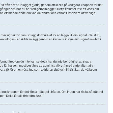
d från det att inlägget gjorts) genom att klicka på
redigera
-knappen för det
a gånger och när du har redigerat inlägget. Detta kommer inte att visas om
lämna ett meddelande om vad de ändrat och varför. Observera att vanliga
 min signatur
-rutan i inläggsformuläret för att lägga till din signatur till ditt
uren infogas i enskilda inlägg genom att klicka ur
Infoga min signatur
-rutan i
sformuläret (om du inte kan se detta har du inte behörighet att skapa
v du får ha som mest bestäms av administratören) med varje alternativ
 (0 för en omröstning som aldrig tar slut) och till sist kan du välja om
ngsknappen för det första inlägget i tråden. Om ingen har röstat så går det
n. Detta för att förhindra fusk.