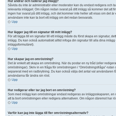
Hur ändrar och raderar jag inlägg?
Såvida du inte är administratör eller moderator kan du endast redigera och ta 
relevanta inlägget. Om någon redan svarat på ditt inlägg så kommer det att fin
ingen har svarat på ditt inlägg, och det kommer inte heller att visas om det 
användare inte kan ta bort ett inlägg om det redan besvarats.
Upp
Hur lägger jag till en signatur till mitt inlägg?
För att lägga till en signatur till ett inlägg måste du först skapa en signatur, 
inlägg. Du kan också automatiskt alltid infoga din signatur till alla dina inläg
inläggsformuläret).
Upp
Hur skapar jag en omröstning?
Det är enkelt att skapa en omröstning. När du postar en ny tråd (eller rediger
omröstningar). Skriv in en fråga för omröstningen i “Omröstningsfråga”-rutan 
separerat med en radbrytning. Du kan också välja det antal val användaren får 
användarna får ändra sin röst.
Upp
Hur redigerar eller tar jag bort en omröstning?
Som med inlägg kan omröstningar endast redigeras av inläggsskaparen, en mode
att ta bort omröstningen eller redigera alternativen. Om någon däremot har rös
Upp
Varför kan jag inte lägga till fler omröstningsalternativ?