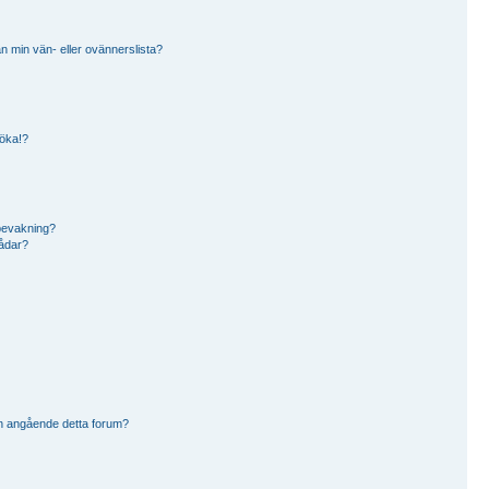
rån min vän- eller ovännerslista?
söka!?
bevakning?
rådar?
n angående detta forum?