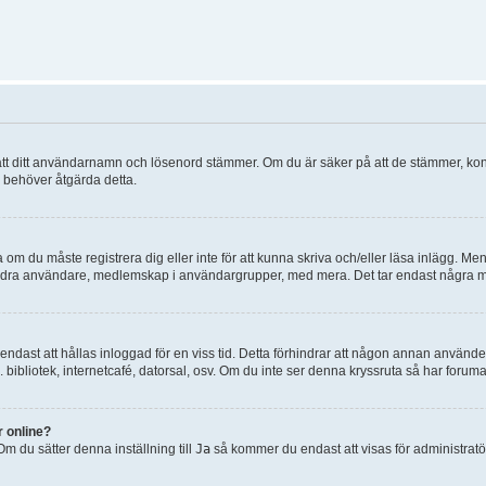
 om att ditt användarnamn och lösenord stämmer. Om du är säker på att de stämmer, kont
ch behöver åtgärda detta.
 om du måste registrera dig eller inte för att kunna skriva och/eller läsa inlägg. Men 
 andra användare, medlemskap i användargrupper, med mera. Det tar endast några mi
dast att hållas inloggad för en viss tid. Detta förhindrar att någon annan använder s
bibliotek, internetcafé, datorsal, osv. Om du inte ser denna kryssruta så har forum
r online?
 Om du sätter denna inställning till
Ja
så kommer du endast att visas för administrat