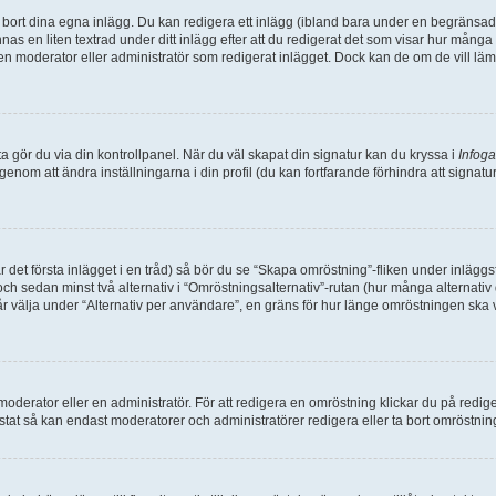
bort dina egna inlägg. Du kan redigera ett inlägg (ibland bara under en begränsad ti
nas en liten textrad under ditt inlägg efter att du redigerat det som visar hur mång
är en moderator eller administratör som redigerat inlägget. Dock kan de om de vill 
detta gör du via din kontrollpanel. När du väl skapat din signatur kan du kryssa i
Infoga
g genom att ändra inställningarna i din profil (du kan fortfarande förhindra att signat
ar det första inlägget i en tråd) så bör du se “Skapa omröstning”-fliken under inlägg
och sedan minst två alternativ i “Omröstningsalternativ”-rutan (hur många alternati
välja under “Alternativ per användare”, en gräns för hur länge omröstningen ska vara
rator eller en administratör. För att redigera en omröstning klickar du på redigeri
tat så kan endast moderatorer och administratörer redigera eller ta bort omröstninge