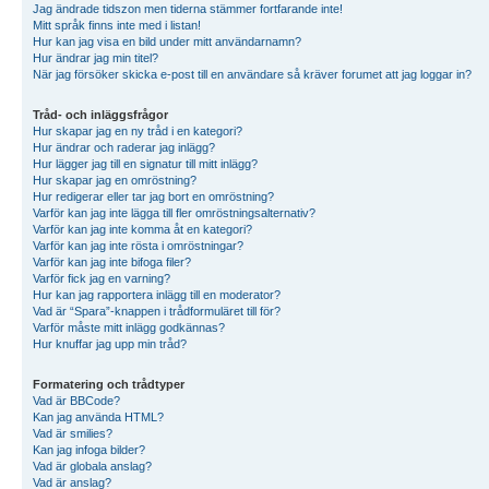
Jag ändrade tidszon men tiderna stämmer fortfarande inte!
Mitt språk finns inte med i listan!
Hur kan jag visa en bild under mitt användarnamn?
Hur ändrar jag min titel?
När jag försöker skicka e-post till en användare så kräver forumet att jag loggar in?
Tråd- och inläggsfrågor
Hur skapar jag en ny tråd i en kategori?
Hur ändrar och raderar jag inlägg?
Hur lägger jag till en signatur till mitt inlägg?
Hur skapar jag en omröstning?
Hur redigerar eller tar jag bort en omröstning?
Varför kan jag inte lägga till fler omröstningsalternativ?
Varför kan jag inte komma åt en kategori?
Varför kan jag inte rösta i omröstningar?
Varför kan jag inte bifoga filer?
Varför fick jag en varning?
Hur kan jag rapportera inlägg till en moderator?
Vad är “Spara”-knappen i trådformuläret till för?
Varför måste mitt inlägg godkännas?
Hur knuffar jag upp min tråd?
Formatering och trådtyper
Vad är BBCode?
Kan jag använda HTML?
Vad är smilies?
Kan jag infoga bilder?
Vad är globala anslag?
Vad är anslag?