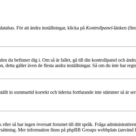
databas. För att ändra inställningar, klicka på
Kontrollpanel
-länken (fin
den du befinner dig i. Om så är fallet, gå till din kontrollpanel och änd
, detta gäller även de flesta andra inställningar. Så om du inte har regis
 ställt in sommartid korrekt och tiderna fortfarande inte stämmer så är s
råk eller så har ingen översatt forumet till ditt språk. Fråga administratö
ersättning. Mer information finns på phpBB Groups webbplats (använd l