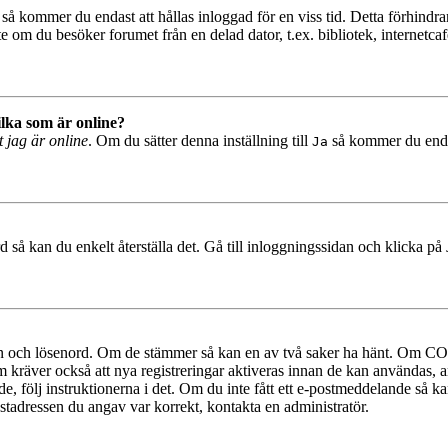
så kommer du endast att hållas inloggad för en viss tid. Detta förhindrar
 om du besöker forumet från en delad dator, t.ex. bibliotek, internetcaf
ilka som är online?
t jag är online
. Om du sätter denna inställning till
så kommer du endast
Ja
 så kan du enkelt återställa det. Gå till inloggningssidan och klicka på
mn och lösenord. Om de stämmer så kan en av två saker ha hänt. Om COP
um kräver också att nya registreringar aktiveras innan de kan användas, a
e, följ instruktionerna i det. Om du inte fått ett e-postmeddelande så ka
ostadressen du angav var korrekt, kontakta en administratör.