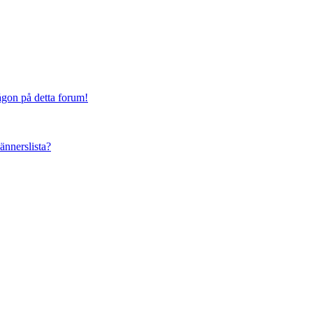
någon på detta forum!
vännerslista?