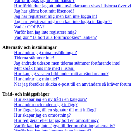
Varför loggas jag ut automatiskt?
Hur förhindrar jag att mitt användarnamn visas i listorna över v
Jag har glömt bort mitt lösenord!
Jag har registrerat mig men kan inte logga in!
Jag har registrerat mig men kan inte logga in längre?!
Vad är COPPA?
Varför kan jag inte registrera mig?
Vad gör “Ta bort alla forumcookies”-länken?
Alternativ och inställningar
Hur ändrar jag mina inställningar?
Tiderna stämmer inte!
Jag ändrade tidszon men tiderna stämmer fortfarande inte!
Mitt språk finns inte med i listan!
Hur kan jag visa en bild under mitt användarnamn?
Hur ändrar jag min titel?
När jag försöker skicka e-post till en användare så kräver forume
Tråd- och inläggsfrågor
Hur skapar jag en ny tråd i en kategori?
Hur ändrar och raderar jag inlägg?
Hur lägger jag till en signatur till mitt inlägg?
Hur skapar jag en omröstning?
Hur redigerar eller tar jag bort en omröstning?
Varför kan jag inte lägga till fler omröstningsalternativ?
Varför kan jag inte komma åt en kategori?