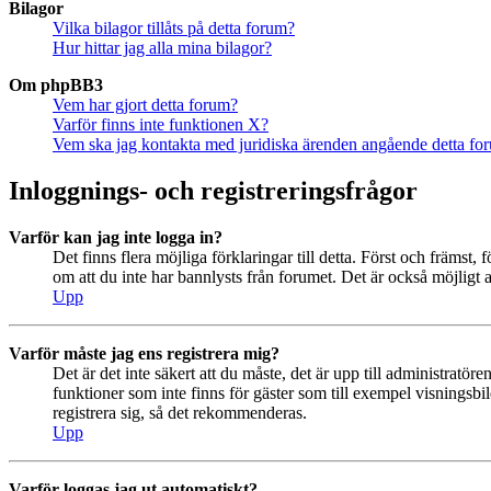
Bilagor
Vilka bilagor tillåts på detta forum?
Hur hittar jag alla mina bilagor?
Om phpBB3
Vem har gjort detta forum?
Varför finns inte funktionen X?
Vem ska jag kontakta med juridiska ärenden angående detta fo
Inloggnings- och registreringsfrågor
Varför kan jag inte logga in?
Det finns flera möjliga förklaringar till detta. Först och främs
om att du inte har bannlysts från forumet. Det är också möjligt a
Upp
Varför måste jag ens registrera mig?
Det är det inte säkert att du måste, det är upp till administratör
funktioner som inte finns för gäster som till exempel visningsb
registrera sig, så det rekommenderas.
Upp
Varför loggas jag ut automatiskt?