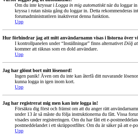
Om du inte kryssar i
Logga in mig automatiskt
när du loggar in 
kryssa i rutan nästa gång du loggar in. Detta rekommenderas inte
forumadministratören inaktiverat denna funktion.
Upp
Hur förhindrar jag att mitt användarnamn visas i listorna över v
I kontrollpanelen under “Inställningar” finns alternativet
Dölj at
kommer att räknas som en dold användare.
Upp
Jag har glömt bort mitt lösenord!
Ingen panik! Även om du inte kan återfå ditt nuvarande lösenord
kunna logga in igen inom kort.
Upp
Jag har registrerat mig men kan inte logga in!
Försäkra dig först och främst om att du anger rätt användarna
under 13 år så måste du följa instruktionerna du fått. Vissa for
visades under registreringen. Om du har fått ett e-postmeddeland
postmeddelandet i ett skräppostfilter. Om du är säker på att e-p
Upp