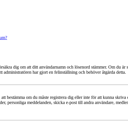
rum?
t, försäkra dig om att ditt användarnamn och lösenord stämmer. Om du är s
tt administratören har gjort en felinställning och behöver åtgärda detta.
en att bestämma om du måste registrera dig eller inte för att kunna skriva 
ilder, personliga meddelanden, skicka e-post till andra användare, medl