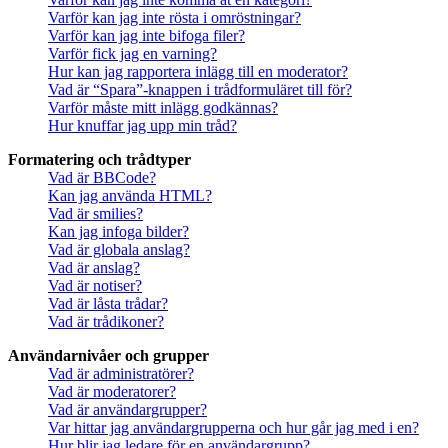
Varför kan jag inte rösta i omröstningar?
Varför kan jag inte bifoga filer?
Varför fick jag en varning?
Hur kan jag rapportera inlägg till en moderator?
Vad är “Spara”-knappen i trådformuläret till för?
Varför måste mitt inlägg godkännas?
Hur knuffar jag upp min tråd?
Formatering och trådtyper
Vad är BBCode?
Kan jag använda HTML?
Vad är smilies?
Kan jag infoga bilder?
Vad är globala anslag?
Vad är anslag?
Vad är notiser?
Vad är låsta trådar?
Vad är trådikoner?
Användarnivåer och grupper
Vad är administratörer?
Vad är moderatorer?
Vad är användargrupper?
Var hittar jag användargrupperna och hur går jag med i en?
Hur blir jag ledare för en användargrupp?