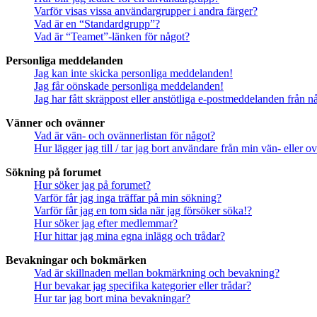
Varför visas vissa användargrupper i andra färger?
Vad är en “Standardgrupp”?
Vad är “Teamet”-länken för något?
Personliga meddelanden
Jag kan inte skicka personliga meddelanden!
Jag får oönskade personliga meddelanden!
Jag har fått skräppost eller anstötliga e-postmeddelanden från 
Vänner och ovänner
Vad är vän- och ovännerlistan för något?
Hur lägger jag till / tar jag bort användare från min vän- eller o
Sökning på forumet
Hur söker jag på forumet?
Varför får jag inga träffar på min sökning?
Varför får jag en tom sida när jag försöker söka!?
Hur söker jag efter medlemmar?
Hur hittar jag mina egna inlägg och trådar?
Bevakningar och bokmärken
Vad är skillnaden mellan bokmärkning och bevakning?
Hur bevakar jag specifika kategorier eller trådar?
Hur tar jag bort mina bevakningar?