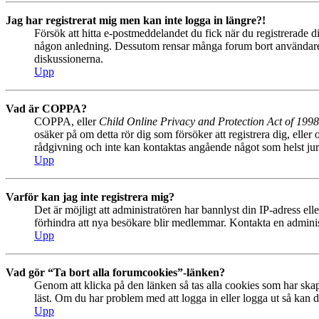
Jag har registrerat mig men kan inte logga in längre?!
Försök att hitta e-postmeddelandet du fick när du registrerade di
någon anledning. Dessutom rensar många forum bort användare so
diskussionerna.
Upp
Vad är COPPA?
COPPA, eller
Child Online Privacy and Protection Act of 1998
osäker på om detta rör dig som försöker att registrera dig, eller
rådgivning och inte kan kontaktas angående något som helst juri
Upp
Varför kan jag inte registrera mig?
Det är möjligt att administratören har bannlyst din IP-adress el
förhindra att nya besökare blir medlemmar. Kontakta en administ
Upp
Vad gör “Ta bort alla forumcookies”-länken?
Genom att klicka på den länken så tas alla cookies som har skap
läst. Om du har problem med att logga in eller logga ut så kan de
Upp