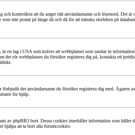
g och kontrollera att du anger rätt användarnamn och lösenord. Det är möjl
m inte postat på länge då och då för att minska storleken på databasen.
, är en lag i USA som kräver att webbplatser som samlar in information f
 om det rör webbplatsen du försöker registrera dig på, kontakta ett juri
diskt.
ler förbjudit det användarnamn du försöker registrera dig med. Ägaren av
ratör för hjälp.
ats av phpBB3 bort. Dessa cookies innehåller information som håller dig
t hjälpa att ta bort alla forumcookies.