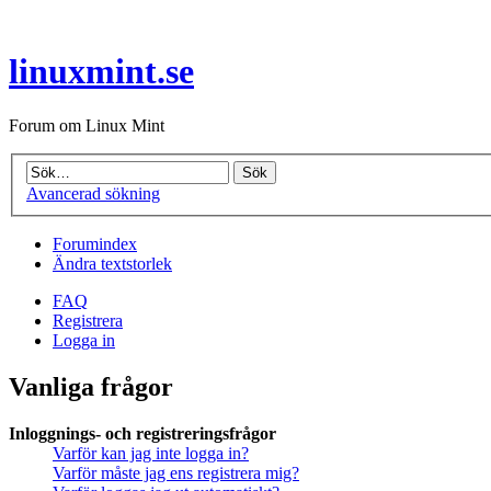
linuxmint.se
Forum om Linux Mint
Avancerad sökning
Forumindex
Ändra textstorlek
FAQ
Registrera
Logga in
Vanliga frågor
Inloggnings- och registreringsfrågor
Varför kan jag inte logga in?
Varför måste jag ens registrera mig?