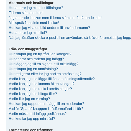
Alternativ och inställningar
Hur ändrar jag mina inställningar?
Tiderna stämmer inte!
Jag ändrade tidszon men tiderna stämmer fortfarande inte!
Mitt språk finns inte med i listan!
Hur kan jag visa en bild under mitt användarnamn?
Hur ändrar jag min titel?
När jag försöker skicka e-post till en användare så kräver forumet att jag logg
Tråd- och inläggsfrågor
Hur skapar jag en ny tråd i en kategori?
Hur ändrar och raderar jag inlägg?
Hur lägger jag till en signatur till mitt inlägg?
Hur skapar jag en omröstning?
Hur redigerar eller tar jag bort en omröstning?
Varför kan jag inte lägga till fler omröstningsalternativ?
Varför kan jag inte komma åt en kategori?
Varför kan jag inte rösta i omröstningar?
Varför kan jag inte bifoga filer?
Varför fick jag en varning?
Hur kan jag rapportera inlägg till en moderator?
Vad är “Spara”-knappen i trådformuläret till för?
Varför måste mitt inlägg godkännas?
Hur knuffar jag upp min tråd?
Formatering och trådtyper