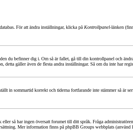
databas. För att ändra inställningar, klicka på
Kontrollpanel
-länken (fin
den du befinner dig i. Om så är fallet, gå till din kontrollpanel och änd
, detta gäller även de flesta andra inställningar. Så om du inte har regis
 ställt in sommartid korrekt och tiderna fortfarande inte stämmer så är s
råk eller så har ingen översatt forumet till ditt språk. Fråga administratö
ersättning. Mer information finns på phpBB Groups webbplats (använd l