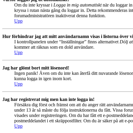
Om du inte kryssar i
Logga in mig automatiskt
när du loggar in 
kryssa i rutan nästa gång du loggar in. Detta rekommenderas inte
forumadministratören inaktiverat denna funktion.
Upp
Hur förhindrar jag att mitt användarnamn visas i listorna över v
I kontrollpanelen under “Inställningar” finns alternativet
Dölj at
kommer att räknas som en dold användare.
Upp
Jag har glömt bort mitt lösenord!
Ingen panik! Även om du inte kan återfå ditt nuvarande lösenord
kunna logga in igen inom kort.
Upp
Jag har registrerat mig men kan inte logga in!
Försäkra dig först och främst om att du anger rätt användarna
under 13 år så måste du följa instruktionerna du fått. Vissa for
visades under registreringen. Om du har fått ett e-postmeddeland
postmeddelandet i ett skräppostfilter. Om du är säker på att e-p
Upp