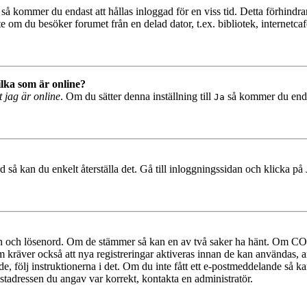
så kommer du endast att hållas inloggad för en viss tid. Detta förhindrar
 om du besöker forumet från en delad dator, t.ex. bibliotek, internetcaf
ilka som är online?
t jag är online
. Om du sätter denna inställning till
så kommer du endast
Ja
 så kan du enkelt återställa det. Gå till inloggningssidan och klicka på
mn och lösenord. Om de stämmer så kan en av två saker ha hänt. Om COP
um kräver också att nya registreringar aktiveras innan de kan användas, a
e, följ instruktionerna i det. Om du inte fått ett e-postmeddelande så ka
ostadressen du angav var korrekt, kontakta en administratör.