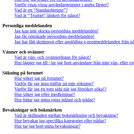
Varför visas vissa användargrupper i andra färger?
Vad är en “Standardgrupp”?
Vad är “Teamet”-länken för något?
Personliga meddelanden
Jag kan inte skicka personliga meddelanden!
Jag får oönskade personliga meddelanden!
Jag har fått skräppost eller anstötliga e-postmeddelanden från 
Vänner och ovänner
Vad är vän- och ovännerlistan för något?
Hur lägger jag till / tar jag bort användare från min vän- eller o
Sökning på forumet
Hur söker jag på forumet?
Varför får jag inga träffar på min sökning?
Varför får jag en tom sida när jag försöker söka!?
Hur söker jag efter medlemmar?
Hur hittar jag mina egna inlägg och trådar?
Bevakningar och bokmärken
Vad är skillnaden mellan bokmärkning och bevakning?
Hur bevakar jag specifika kategorier eller trådar?
Hur tar jag bort mina bevakningar?