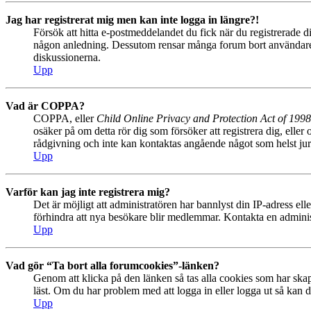
Jag har registrerat mig men kan inte logga in längre?!
Försök att hitta e-postmeddelandet du fick när du registrerade di
någon anledning. Dessutom rensar många forum bort användare so
diskussionerna.
Upp
Vad är COPPA?
COPPA, eller
Child Online Privacy and Protection Act of 1998
osäker på om detta rör dig som försöker att registrera dig, eller
rådgivning och inte kan kontaktas angående något som helst juri
Upp
Varför kan jag inte registrera mig?
Det är möjligt att administratören har bannlyst din IP-adress el
förhindra att nya besökare blir medlemmar. Kontakta en administ
Upp
Vad gör “Ta bort alla forumcookies”-länken?
Genom att klicka på den länken så tas alla cookies som har skap
läst. Om du har problem med att logga in eller logga ut så kan de
Upp