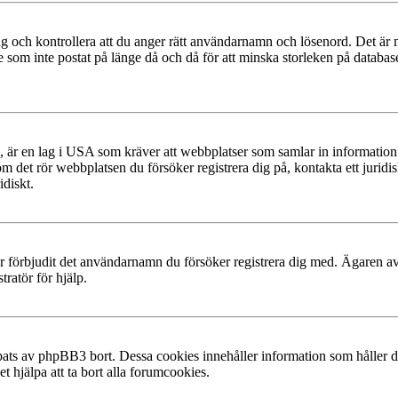
g och kontrollera att du anger rätt användarnamn och lösenord. Det är möjl
m inte postat på länge då och då för att minska storleken på databasen.
, är en lag i USA som kräver att webbplatser som samlar in information f
 om det rör webbplatsen du försöker registrera dig på, kontakta ett juri
diskt.
ler förbjudit det användarnamn du försöker registrera dig med. Ägaren av
ratör för hjälp.
ats av phpBB3 bort. Dessa cookies innehåller information som håller dig
t hjälpa att ta bort alla forumcookies.