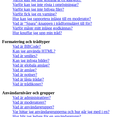
Varför kan jag inte rösta i omröstningar?
Varför kan jag inte bifoga filer?
Varför fick jag en varning?
Hur kan jag rapportera inlägg till en moderator?
Vad är “Spara”-knappen i trådformuläret till för?
Varför måste mitt inlägg godkännas?
Hur knuffar jag upp min tråd?
Formatering och trådtyper
Vad är BBCode?
Kan jag använda HTML?
Vad är smilies?
Kan jag infoga bilder?
Vad är globala anslag?
Vad är anslag?
Vad är notiser?
Vad är låsta trådar?
Vad är trådikoner?
Användarnivåer och grupper
Vad är administratörer?
Vad är moderatorer?
Vad är användargrupper?
Var hittar jag användargrupperna och hur går jag med i en?
Hur blir jag ledare för en användargrupp?