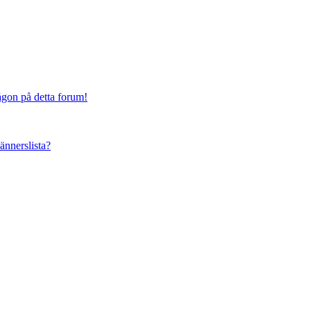
någon på detta forum!
vännerslista?