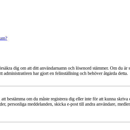
rum?
t, försäkra dig om att ditt användarnamn och lösenord stämmer. Om du är s
tt administratören har gjort en felinställning och behöver åtgärda detta.
en att bestämma om du måste registrera dig eller inte för att kunna skriva 
ilder, personliga meddelanden, skicka e-post till andra användare, medl