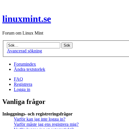
linuxmint.se
Forum om Linux Mint
Avancerad sökning
Forumindex
Ändra textstorlek
FAQ
Registrera
Logga in
Vanliga frågor
Inloggnings- och registreringsfrågor
Varför kan jag inte logga in?
Varför måste jag ens registrera mig?