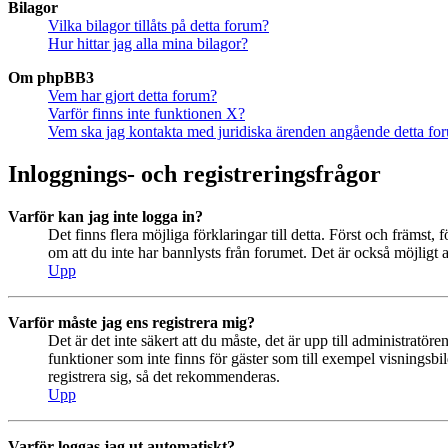
Bilagor
Vilka bilagor tillåts på detta forum?
Hur hittar jag alla mina bilagor?
Om phpBB3
Vem har gjort detta forum?
Varför finns inte funktionen X?
Vem ska jag kontakta med juridiska ärenden angående detta fo
Inloggnings- och registreringsfrågor
Varför kan jag inte logga in?
Det finns flera möjliga förklaringar till detta. Först och främs
om att du inte har bannlysts från forumet. Det är också möjligt a
Upp
Varför måste jag ens registrera mig?
Det är det inte säkert att du måste, det är upp till administratör
funktioner som inte finns för gäster som till exempel visningsb
registrera sig, så det rekommenderas.
Upp
Varför loggas jag ut automatiskt?