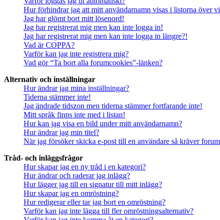
Varför loggas jag ut automatiskt?
Hur förhindrar jag att mitt användarnamn visas i listorna över v
Jag har glömt bort mitt lösenord!
Jag har registrerat mig men kan inte logga in!
Jag har registrerat mig men kan inte logga in längre?!
Vad är COPPA?
Varför kan jag inte registrera mig?
Vad gör “Ta bort alla forumcookies”-länken?
Alternativ och inställningar
Hur ändrar jag mina inställningar?
Tiderna stämmer inte!
Jag ändrade tidszon men tiderna stämmer fortfarande inte!
Mitt språk finns inte med i listan!
Hur kan jag visa en bild under mitt användarnamn?
Hur ändrar jag min titel?
När jag försöker skicka e-post till en användare så kräver forume
Tråd- och inläggsfrågor
Hur skapar jag en ny tråd i en kategori?
Hur ändrar och raderar jag inlägg?
Hur lägger jag till en signatur till mitt inlägg?
Hur skapar jag en omröstning?
Hur redigerar eller tar jag bort en omröstning?
Varför kan jag inte lägga till fler omröstningsalternativ?
Varför kan jag inte komma åt en kategori?