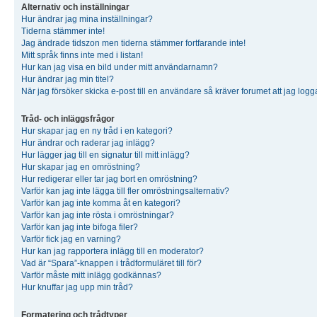
Alternativ och inställningar
Hur ändrar jag mina inställningar?
Tiderna stämmer inte!
Jag ändrade tidszon men tiderna stämmer fortfarande inte!
Mitt språk finns inte med i listan!
Hur kan jag visa en bild under mitt användarnamn?
Hur ändrar jag min titel?
När jag försöker skicka e-post till en användare så kräver forumet att jag logg
Tråd- och inläggsfrågor
Hur skapar jag en ny tråd i en kategori?
Hur ändrar och raderar jag inlägg?
Hur lägger jag till en signatur till mitt inlägg?
Hur skapar jag en omröstning?
Hur redigerar eller tar jag bort en omröstning?
Varför kan jag inte lägga till fler omröstningsalternativ?
Varför kan jag inte komma åt en kategori?
Varför kan jag inte rösta i omröstningar?
Varför kan jag inte bifoga filer?
Varför fick jag en varning?
Hur kan jag rapportera inlägg till en moderator?
Vad är “Spara”-knappen i trådformuläret till för?
Varför måste mitt inlägg godkännas?
Hur knuffar jag upp min tråd?
Formatering och trådtyper