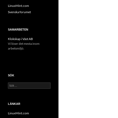
LinuxMint.com
Svenska forumet
SAMARBETEN
Klokskap i Väst AB
Vi löser det mesta inom
arbetsmiljö.
SÖK
Sök
efter:
LÄNKAR
LinuxMint.com