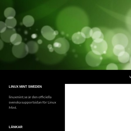
Hoppa
till
innehåll
Sök
linuxmint.se
V
Linux Mint Sweden
LINUX MINT SWEDEN
linuxmint.se är den officiella
svenska supportsidan för Linux
Mint.
LÄNKAR