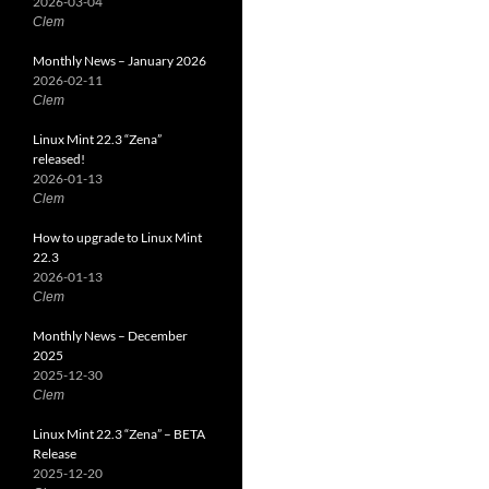
2026-03-04
Clem
Monthly News – January 2026
2026-02-11
Clem
Linux Mint 22.3 “Zena”
released!
2026-01-13
Clem
How to upgrade to Linux Mint
22.3
2026-01-13
Clem
Monthly News – December
2025
2025-12-30
Clem
Linux Mint 22.3 “Zena” – BETA
Release
2025-12-20