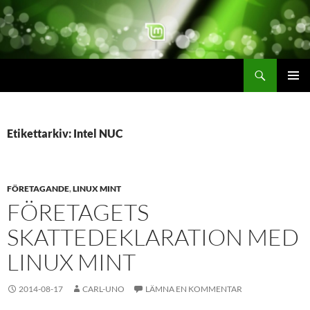
Hoppa
till
innehåll
Sök
linuxmint.se
PRIMÄR
MENY
Etikettarkiv: Intel NUC
FÖRETAGANDE
,
LINUX MINT
FÖRETAGETS
SKATTEDEKLARATION MED
LINUX MINT
2014-08-17
CARL-UNO
LÄMNA EN KOMMENTAR