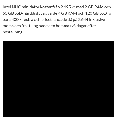
Intel NUC minidator kostar från 2.195 kr med 2 GB RAM och
60 GB SSD-hårddisk. Jag valde 4 GB RAM och 120 GB SSD för
bara 400 kr extra och priset landade då på 2.644 inklusive
moms och frakt. Jag hade den hemma två dagar efter
beställning.