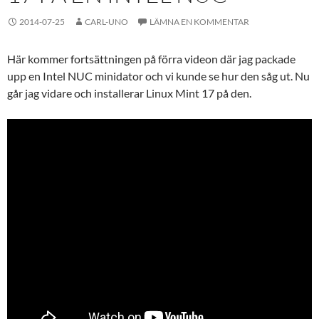
2014-07-25
CARL-UNO
LÄMNA EN KOMMENTAR
Här kommer fortsättningen på förra videon där jag packade
upp en Intel NUC minidator och vi kunde se hur den såg ut. Nu
går jag vidare och installerar Linux Mint 17 på den.