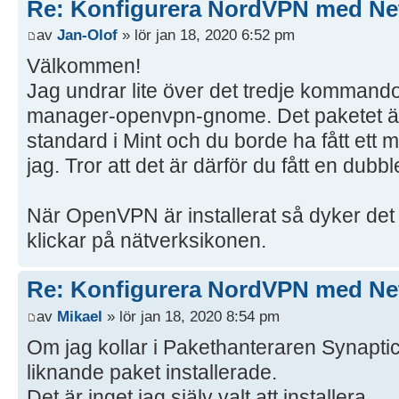
Re: Konfigurera NordVPN med Ne
av
Jan-Olof
» lör jan 18, 2020 6:52 pm
Välkommen!
Jag undrar lite över det tredje kommandot
manager-openvpn-gnome. Det paketet är 
standard i Mint och du borde ha fått ett
jag. Tror att det är därför du fått en dubbl
När OpenVPN är installerat så dyker det u
klickar på nätverksikonen.
Re: Konfigurera NordVPN med Ne
av
Mikael
» lör jan 18, 2020 8:54 pm
Om jag kollar i Pakethanteraren Synaptic 
liknande paket installerade.
Det är inget jag själv valt att installera.