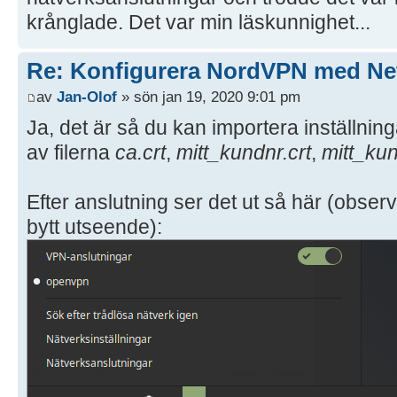
krånglade. Det var min läskunnighet...
Re: Konfigurera NordVPN med Ne
av
Jan-Olof
» sön jan 19, 2020 9:01 pm
Ja, det är så du kan importera inställnin
av filerna
ca.crt
,
mitt_kundnr.crt
,
mitt_ku
Efter anslutning ser det ut så här (obser
bytt utseende):