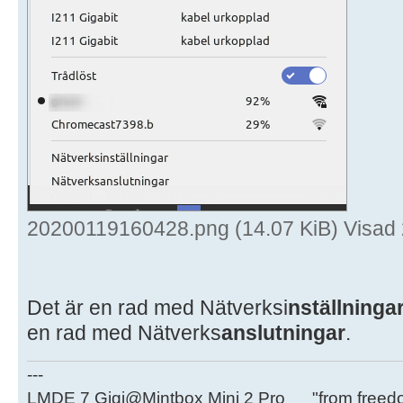
20200119160428.png (14.07 KiB) Visad
Det är en rad med Nätverksi
nställninga
en rad med Nätverks
anslutningar
.
---
LMDE 7 Gigi@Mintbox Mini 2 Pro "from freed