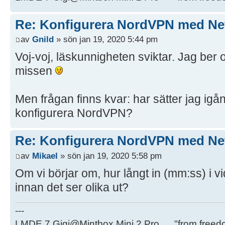
Re: Konfigurera NordVPN med Ne
av
Gnild
» sön jan 19, 2020 5:44 pm
Voj-voj, läskunnigheten sviktar. Jag ber
missen
Men frågan finns kvar: har sätter jag igå
konfigurera NordVPN?
Re: Konfigurera NordVPN med Ne
av
Mikael
» sön jan 19, 2020 5:58 pm
Om vi börjar om, hur långt in (mm:ss) i
innan det ser olika ut?
---
LMDE 7 Gigi@Mintbox Mini 2 Pro "from freed