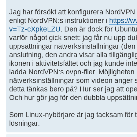
Jag har försökt att konfigurera NordV
enligt NordVPN:s instruktioner i
https://
v=Tz-cXpkeLZU
. Den är dock för Ubuntu
varför något gick snett: jag får nu upp dub
uppsättningar nätverksinställningar (de
anslutning, den andra visar alla tillgänglig
ikonen i aktivitetsfältet och jag kunde int
ladda NordVPN:s ovpn-filer. Möjligheten 
nätverksinställningar som videon anger 
detta tänkas bero på? Hur ser jag att ope
Och hur gör jag för den dubbla uppsättni
Som Linux-nybörjare är jag tacksam för t
lösningar.