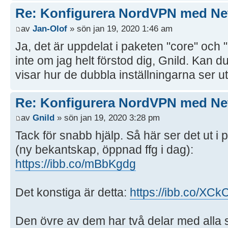
Re: Konfigurera NordVPN med Ne
av
Jan-Olof
» sön jan 19, 2020 1:46 am
Ja, det är uppdelat i paketen "core" och "G
inte om jag helt förstod dig, Gnild. Kan 
visar hur de dubbla inställningarna ser u
Re: Konfigurera NordVPN med Ne
av
Gnild
» sön jan 19, 2020 3:28 pm
Tack för snabb hjälp. Så här ser det ut i
(ny bekantskap, öppnad ffg i dag):
https://ibb.co/mBbKgdg
Det konstiga är detta:
https://ibb.co/XC
Den övre av dem har två delar med alla 