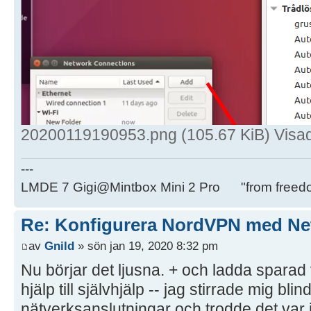
20200119190953.png (105.67 KiB) Visa
---
LMDE 7 Gigi@Mintbox Mini 2 Pro "from freed
Re: Konfigurera NordVPN med Ne
av
Gnild
» sön jan 19, 2020 8:32 pm
Nu börjar det ljusna. + och ladda sparad 
hjälp till självhjälp -- jag stirrade mig bli
nätverksanslutningar och trodde det var 