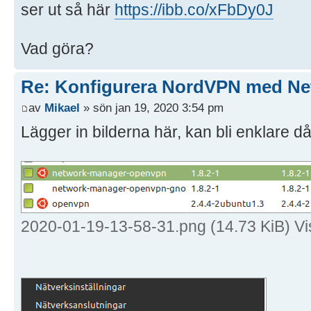
ser ut så här
https://ibb.co/xFbDy0J
Vad göra?
Re: Konfigurera NordVPN med Ne
av
Mikael
» sön jan 19, 2020 3:54 pm
Lägger in bilderna här, kan bli enklare då
2020-01-19-13-58-31.png (14.73 KiB) V