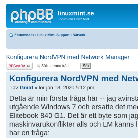
linuxmint.se
Forum om Linux Mint
Forumindex
‹
Linux Mint, Support
‹
Nätverk
Konfigurera NordVPN med Network Manager
Besvara
Konfigurera NordVPN med Net
av
Gnild
» lör jan 18, 2020 5:12 pm
Detta är min första fråga här -- jag avins
utgående Windows 7 och ersatte det me
Elitebook 840 G1. Det är ett byte som jag h
maskinvarukonflikter alls och LM känns l
har en fråga: