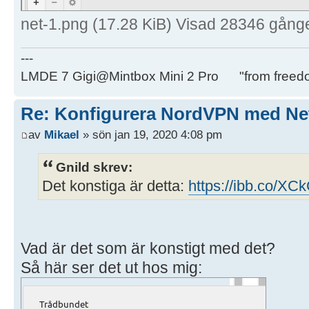
net-1.png (17.28 KiB) Visad 28346 gång
---
LMDE 7 Gigi@Mintbox Mini 2 Pro "from freed
Re: Konfigurera NordVPN med Ne
av
Mikael
» sön jan 19, 2020 4:08 pm
Gnild skrev:
Det konstiga är detta:
https://ibb.co/X
Vad är det som är konstigt med det?
Så här ser det ut hos mig: