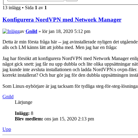
13 inlägg • Sida
1
av
1
Konfigurera NordVPN med Network Manager
av
Gnild
» lör jan 18, 2020 5:12 pm
Detta är min första fråga här -- jag avinstallerade nyligen det utgåe
alls och LM känns lätt att jobba med. Men jag har en fråga:
Jag har försökt att konfigurera NordVPN med Network Manager enli
något gick snett: jag får nu upp dubbla och lite olika uppsättningar nät
jag kunde inte avsluta installationen och ladda NordVPN:s ovpn-filer.
korrekt installerat? Och hur gör jag för den dubbla uppsättningen inst
Som Linux-nybörjare är jag tacksam för tydliga steg-för-steg-lösninga
Gnild
Lärjunge
Inlägg:
8
Blev medlem:
ons jan 15, 2020 2:13 pm
Upp