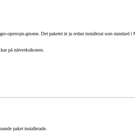
ger-openvpn-gnome. Det paketet är ju redan installerat som standard i M
ickar på nätverksikonen.
knande paket installerade.