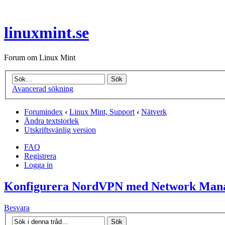
linuxmint.se
Forum om Linux Mint
Avancerad sökning
Forumindex
‹
Linux Mint, Support
‹
Nätverk
Ändra textstorlek
Utskriftsvänlig version
FAQ
Registrera
Logga in
Konfigurera NordVPN med Network Man
Besvara