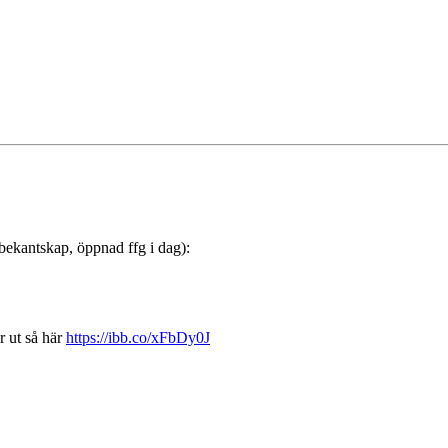
 bekantskap, öppnad ffg i dag):
r ut så här
https://ibb.co/xFbDy0J