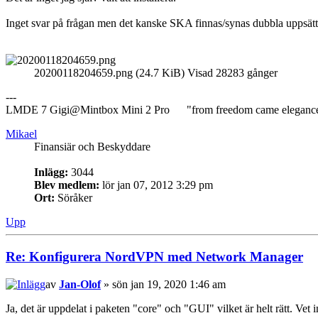
Inget svar på frågan men det kanske SKA finnas/synas dubbla uppsät
20200118204659.png (24.7 KiB) Visad 28283 gånger
---
LMDE 7 Gigi@Mintbox Mini 2 Pro "from freedom came eleganc
Mikael
Finansiär och Beskyddare
Inlägg:
3044
Blev medlem:
lör jan 07, 2012 3:29 pm
Ort:
Söråker
Upp
Re: Konfigurera NordVPN med Network Manager
av
Jan-Olof
» sön jan 19, 2020 1:46 am
Ja, det är uppdelat i paketen "core" och "GUI" vilket är helt rätt. Vet