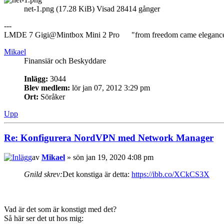
net-1.png (17.28 KiB) Visad 28414 gånger
---
LMDE 7 Gigi@Mintbox Mini 2 Pro "from freedom came eleganc
Mikael
Finansiär och Beskyddare
Inlägg:
3044
Blev medlem:
lör jan 07, 2012 3:29 pm
Ort:
Söråker
Upp
Re: Konfigurera NordVPN med Network Manager
av
Mikael
» sön jan 19, 2020 4:08 pm
Gnild skrev:
Det konstiga är detta:
https://ibb.co/XCkCS3X
Vad är det som är konstigt med det?
Så här ser det ut hos mig: