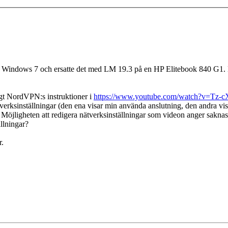
nde Windows 7 och ersatte det med LM 19.3 på en HP Elitebook 840 G1. Det
gt NordVPN:s instruktioner i
https://www.youtube.com/watch?v=Tz
verksinställningar (den ena visar min använda anslutning, den andra visar 
 Möjligheten att redigera nätverksinställningar som videon anger saknas 
ällningar?
r.