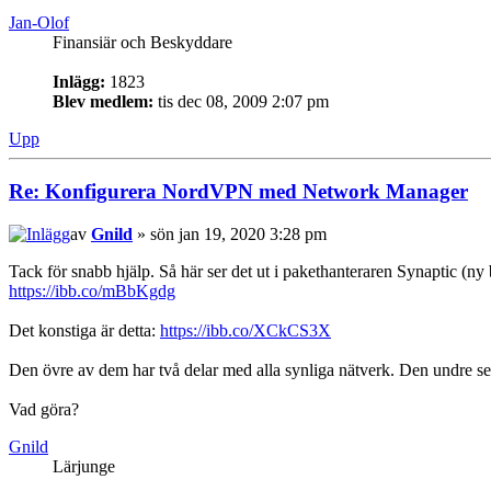
Jan-Olof
Finansiär och Beskyddare
Inlägg:
1823
Blev medlem:
tis dec 08, 2009 2:07 pm
Upp
Re: Konfigurera NordVPN med Network Manager
av
Gnild
» sön jan 19, 2020 3:28 pm
Tack för snabb hjälp. Så här ser det ut i pakethanteraren Synaptic (ny
https://ibb.co/mBbKgdg
Det konstiga är detta:
https://ibb.co/XCkCS3X
Den övre av dem har två delar med alla synliga nätverk. Den undre se
Vad göra?
Gnild
Lärjunge