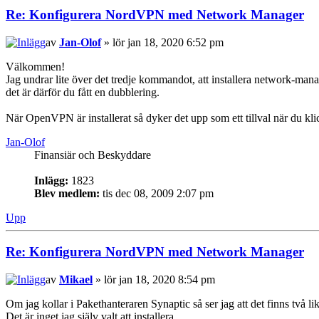
Re: Konfigurera NordVPN med Network Manager
av
Jan-Olof
» lör jan 18, 2020 6:52 pm
Välkommen!
Jag undrar lite över det tredje kommandot, att installera network-mana
det är därför du fått en dubblering.
När OpenVPN är installerat så dyker det upp som ett tillval när du kl
Jan-Olof
Finansiär och Beskyddare
Inlägg:
1823
Blev medlem:
tis dec 08, 2009 2:07 pm
Upp
Re: Konfigurera NordVPN med Network Manager
av
Mikael
» lör jan 18, 2020 8:54 pm
Om jag kollar i Pakethanteraren Synaptic så ser jag att det finns två li
Det är inget jag själv valt att installera.