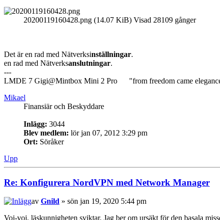
20200119160428.png (14.07 KiB) Visad 28109 gånger
Det är en rad med Nätverksi
nställningar
.
en rad med Nätverks
anslutningar
.
---
LMDE 7 Gigi@Mintbox Mini 2 Pro "from freedom came eleganc
Mikael
Finansiär och Beskyddare
Inlägg:
3044
Blev medlem:
lör jan 07, 2012 3:29 pm
Ort:
Söråker
Upp
Re: Konfigurera NordVPN med Network Manager
av
Gnild
» sön jan 19, 2020 5:44 pm
Voj-voj, läskunnigheten sviktar. Jag ber om ursäkt för den basala mis