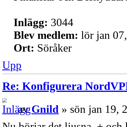
Inlägg:
3044
Blev medlem:
lör jan 07
Ort:
Söråker
Upp
Re: Konfigurera NordV
av
Gnild
» sön jan 19, 
Nu börjar det ljusna. + och