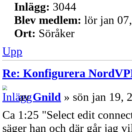
Inlägg:
3044
Blev medlem:
lör jan 07
Ort:
Söråker
Upp
Re: Konfigurera NordV
av
Gnild
» sön jan 19, 
Ca 1:25 "Select edit conne
säger han och där går jag vi