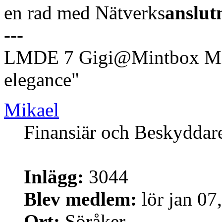
en rad med Nätverks
anslut
---
LMDE 7 Gigi@Mintbox Mi
elegance"
Mikael
Finansiär och Beskyddar
Inlägg:
3044
Blev medlem:
lör jan 07
Ort:
Söråker