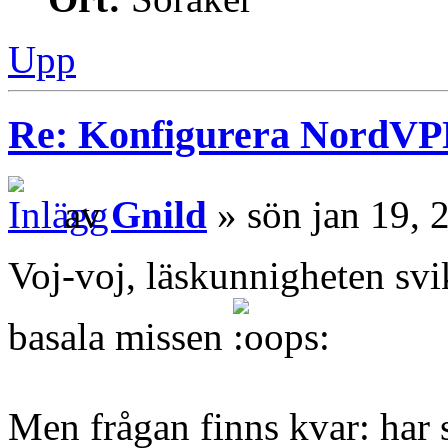
Upp
Re: Konfigurera NordV
av
Gnild
» sön jan 19, 
Voj-voj, läskunnigheten svi
basala missen
Men frågan finns kvar: har s