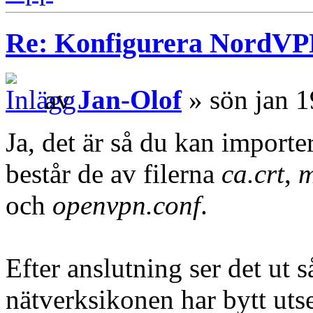
Re: Konfigurera NordV
av
Jan-Olof
» sön jan 1
Ja, det är så du kan importe
består de av filerna
ca.crt
,
m
och
openvpn.conf
.
Efter anslutning ser det ut s
nätverksikonen har bytt uts