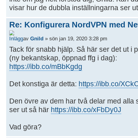
visar hur de dubbla inställningarna ser u
Re: Konfigurera NordVPN med Ne
av
Gnild
» sön jan 19, 2020 3:28 pm
Tack för snabb hjälp. Så här ser det ut i
(ny bekantskap, öppnad ffg i dag):
https://ibb.co/mBbKgdg
Det konstiga är detta:
https://ibb.co/XC
Den övre av dem har två delar med alla 
ser ut så här
https://ibb.co/xFbDy0J
Vad göra?