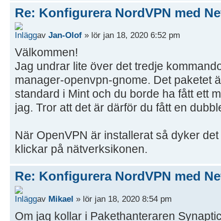
Re: Konfigurera NordVPN med Ne
av
Jan-Olof
» lör jan 18, 2020 6:52 pm
Välkommen!
Jag undrar lite över det tredje kommandot
manager-openvpn-gnome. Det paketet är 
standard i Mint och du borde ha fått ett
jag. Tror att det är därför du fått en dubbl
När OpenVPN är installerat så dyker det u
klickar på nätverksikonen.
Re: Konfigurera NordVPN med Ne
av
Mikael
» lör jan 18, 2020 8:54 pm
Om jag kollar i Pakethanteraren Synaptic 