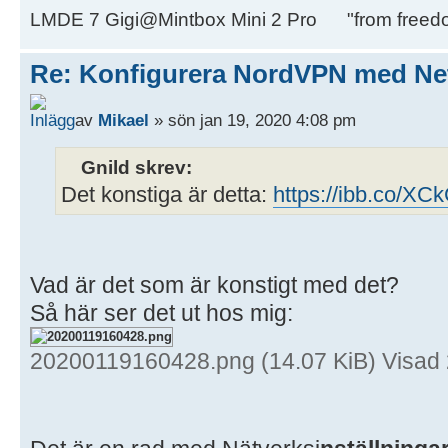
LMDE 7 Gigi@Mintbox Mini 2 Pro "from freed
Re: Konfigurera NordVPN med Ne
av
Mikael
» sön jan 19, 2020 4:08 pm
Gnild skrev:
Det konstiga är detta:
https://ibb.co/X
Vad är det som är konstigt med det?
Så här ser det ut hos mig:
20200119160428.png (14.07 KiB) Visad