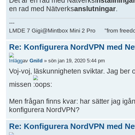
Det är en rad med Nätverksi
nställninga
en rad med Nätverks
anslutningar
.
---
LMDE 7 Gigi@Mintbox Mini 2 Pro "from freed
Re: Konfigurera NordVPN med Ne
av
Gnild
» sön jan 19, 2020 5:44 pm
Voj-voj, läskunnigheten sviktar. Jag ber
missen
Men frågan finns kvar: har sätter jag igå
konfigurera NordVPN?
Re: Konfigurera NordVPN med Ne