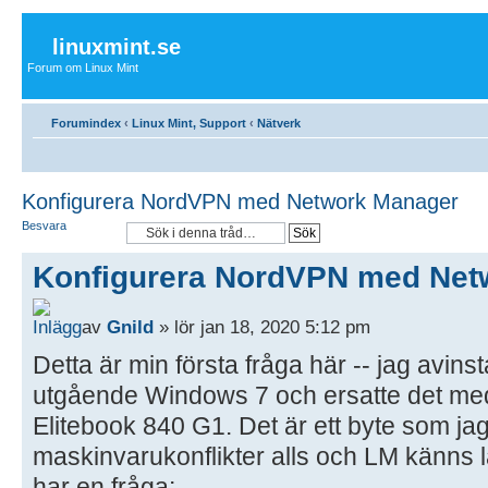
linuxmint.se
Forum om Linux Mint
Forumindex
‹
Linux Mint, Support
‹
Nätverk
Konfigurera NordVPN med Network Manager
Besvara
Konfigurera NordVPN med Net
av
Gnild
» lör jan 18, 2020 5:12 pm
Detta är min första fråga här -- jag avins
utgående Windows 7 och ersatte det me
Elitebook 840 G1. Det är ett byte som jag h
maskinvarukonflikter alls och LM känns l
har en fråga: