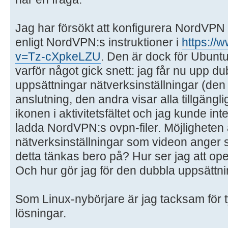
Jag har försökt att konfigurera NordV
enligt NordVPN:s instruktioner i
https://
v=Tz-cXpkeLZU
. Den är dock för Ubuntu
varför något gick snett: jag får nu upp dub
uppsättningar nätverksinställningar (de
anslutning, den andra visar alla tillgänglig
ikonen i aktivitetsfältet och jag kunde int
ladda NordVPN:s ovpn-filer. Möjligheten 
nätverksinställningar som videon anger 
detta tänkas bero på? Hur ser jag att ope
Och hur gör jag för den dubbla uppsättni
Som Linux-nybörjare är jag tacksam för t
lösningar.