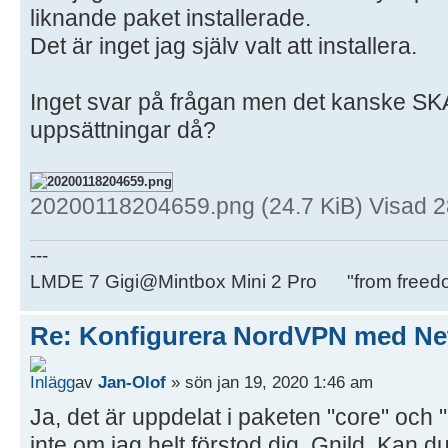
liknande paket installerade.
Det är inget jag själv valt att installera.
Inget svar på frågan men det kanske SK
uppsättningar då?
20200118204659.png (24.7 KiB) Visad 
---
LMDE 7 Gigi@Mintbox Mini 2 Pro "from freed
Re: Konfigurera NordVPN med Ne
av
Jan-Olof
» sön jan 19, 2020 1:46 am
Ja, det är uppdelat i paketen "core" och "G
inte om jag helt förstod dig, Gnild. Kan 