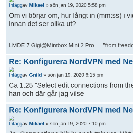
av
Mikael
» sön jan 19, 2020 5:58 pm
Om vi börjar om, hur långt in (mm:ss) i
innan det ser olika ut?
---
LMDE 7 Gigi@Mintbox Mini 2 Pro "from freed
Re: Konfigurera NordVPN med Ne
av
Gnild
» sön jan 19, 2020 6:15 pm
Ca 1:25 "Select edit connections from t
han och där går jag vilse
Re: Konfigurera NordVPN med Ne
av
Mikael
» sön jan 19, 2020 7:10 pm