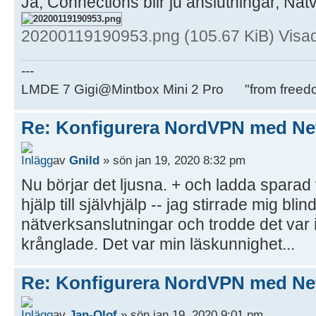
Ja, Connections blir ju anslutningar, Nät
20200119190953.png (105.67 KiB) Visa
---
LMDE 7 Gigi@Mintbox Mini 2 Pro "from freed
Re: Konfigurera NordVPN med Ne
av
Gnild
» sön jan 19, 2020 8:32 pm
Nu börjar det ljusna. + och ladda sparad 
hjälp till självhjälp -- jag stirrade mig bli
nätverksanslutningar och trodde det var 
krånglade. Det var min läskunnighet...
Re: Konfigurera NordVPN med Ne
av
Jan-Olof
» sön jan 19, 2020 9:01 pm