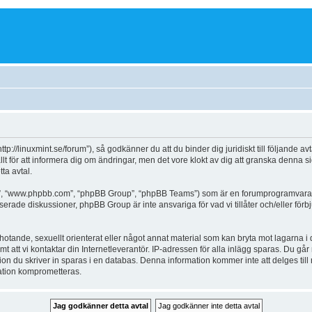
http://linuxmint.se/forum”), så godkänner du att du binder dig juridiskt till följande 
allt för att informera dig om ändringar, men det vore klokt av dig att granska denna
ta avtal.
a”, “www.phpbb.com”, “phpBB Group”, “phpBB Teams”) som är en forumprogramvara t
erade diskussioner, phpBB Group är inte ansvariga för vad vi tillåter och/eller för
hotande, sexuellt orienterat eller något annat material som kan bryta mot lagarna i dit
tt vi kontaktar din Internetleverantör. IP-adressen för alla inlägg sparas. Du går med 
on du skriver in sparas i en databas. Denna information kommer inte att delges till
mation komprometteras.