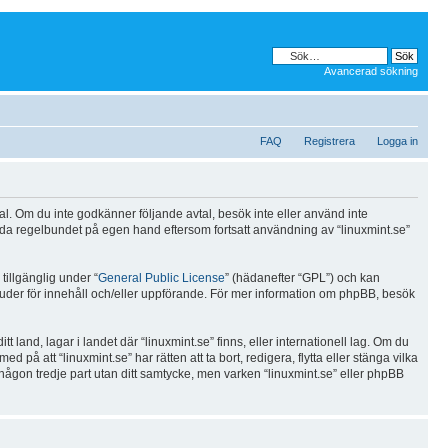
Avancerad sökning
FAQ
Registrera
Logga in
avtal. Om du inte godkänner följande avtal, besök inte eller använd inte
 sida regelbundet på egen hand eftersom fortsatt användning av “linuxmint.se”
illgänglig under “
General Public License
” (hädanefter “GPL”) och kan
bjuder för innehåll och/eller uppförande. För mer information om phpBB, besök
t land, lagar i landet där “linuxmint.se” finns, eller internationell lag. Om du
på att “linuxmint.se” har rätten att ta bort, redigera, flytta eller stänga vilka
 någon tredje part utan ditt samtycke, men varken “linuxmint.se” eller phpBB