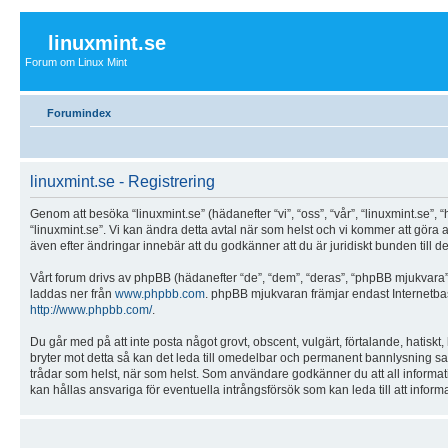
linuxmint.se
Forum om Linux Mint
Forumindex
linuxmint.se - Registrering
Genom att besöka “linuxmint.se” (hädanefter “vi”, “oss”, “vår”, “linuxmint.se”, “
“linuxmint.se”. Vi kan ändra detta avtal när som helst och vi kommer att göra 
även efter ändringar innebär att du godkänner att du är juridiskt bunden till det
Vårt forum drivs av phpBB (hädanefter “de”, “dem”, “deras”, “phpBB mjukvar
laddas ner från
www.phpbb.com
. phpBB mjukvaran främjar endast Internetbas
http://www.phpbb.com/
.
Du går med på att inte posta något grovt, obscent, vulgärt, förtalande, hatiskt, 
bryter mot detta så kan det leda till omedelbar och permanent bannlysning samt a
trådar som helst, när som helst. Som användare godkänner du att all informati
kan hållas ansvariga för eventuella intrångsförsök som kan leda till att infor